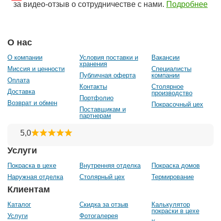
за видео-отзыв о сотрудничестве с нами.
Подробнее
О нас
О компании
Условия поставки и
Вакансии
хранения
Миссия и ценности
Специалисты
Публичная оферта
компании
Оплата
Контакты
Столярное
Доставка
производство
Портфолио
Возврат и обмен
Покрасочный цех
Поставщикам и
партнерам
Услуги
Покраска в цехе
Внутренняя отделка
Покраска домов
Наружная отделка
Столярный цех
Термирование
Клиентам
Каталог
Скидка за отзыв
Калькулятор
покраски в цехе
Услуги
Фотогалерея