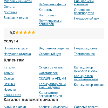
Миссия и ценности
Специалисты
Публичная оферта
компании
Оплата
Контакты
Столярное
Доставка
производство
Портфолио
Возврат и обмен
Покрасочный цех
Поставщикам и
партнерам
Услуги
Покраска в цехе
Внутренняя отделка
Покраска домов
Наружная отделка
Столярный цех
Термирование
Клиентам
Каталог
Скидка за отзыв
Калькулятор
покраски в цехе
Услуги
Фотогалерея
Калькулятор
Статьи
СКИДКИ и АКЦИИ
пиломатериалов
Отзывы
Калькулятор вн. и
Калькулятор террас
внеш. отделки
Новости
Калькулятор
Карта сайта
покраски домов
Каталог пиломатериалов
Акции и скидки
Крепеж и саморезы
Садовый паркет