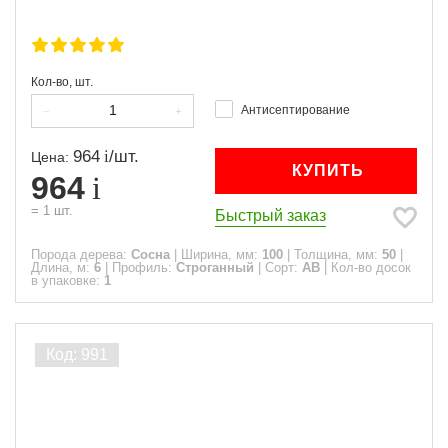
Кол-во, шт.
Антисептирование
964
/
шт.
Цена:
КУПИТЬ
964
=
1
шт.
Быстрый заказ
Порода дерева:
Сосна
|
Ширина, мм:
100
|
Толщина, мм:
50
|
Длина, м:
6
|
Профиль:
Строганный
|
Сорт:
АВ
|
Кол-во досок
в упаковке:
1