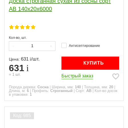
Доска строганная сухая из сосны сорт
АВ 140x20x6000
Кол-во, шт.
Антисептирование
631
/
шт.
Цена:
КУПИТЬ
631
=
1
шт.
Быстрый заказ
Порода дерева:
Сосна
|
Ширина, мм:
140
|
Толщина, мм:
20
|
Длина, м:
6
|
Профиль:
Строганный
|
Сорт:
АВ
|
Кол-во досок
в упаковке:
1