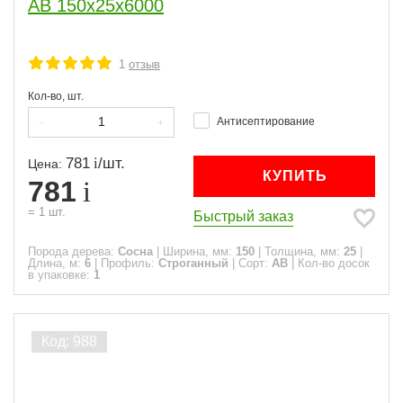
АВ 150x25x6000
1
отзыв
Кол-во, шт.
Антисептирование
781
/
шт.
Цена:
КУПИТЬ
781
=
1
шт.
Быстрый заказ
Порода дерева:
Сосна
|
Ширина, мм:
150
|
Толщина, мм:
25
|
Длина, м:
6
|
Профиль:
Строганный
|
Сорт:
АВ
|
Кол-во досок
в упаковке:
1