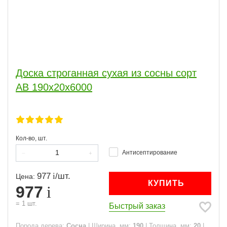
Доска строганная сухая из сосны сорт
АВ 190x20x6000
Кол-во, шт.
Антисептирование
977
/
шт.
Цена:
КУПИТЬ
977
=
1
шт.
Быстрый заказ
Порода дерева:
Сосна
|
Ширина, мм:
190
|
Толщина, мм:
20
|