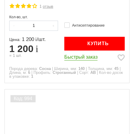
1
отзыв
Кол-во, шт.
Антисептирование
1 200
/
шт.
Цена:
КУПИТЬ
1 200
=
1
шт.
Быстрый заказ
Порода дерева:
Сосна
|
Ширина, мм:
140
|
Толщина, мм:
45
|
Длина, м:
6
|
Профиль:
Строганный
|
Сорт:
АВ
|
Кол-во досок
в упаковке:
1