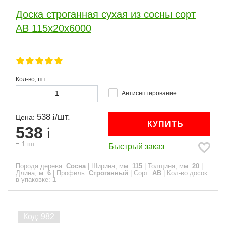
Доска строганная сухая из сосны сорт
АВ 115x20x6000
Кол-во, шт.
Антисептирование
538
/
шт.
Цена:
КУПИТЬ
538
=
1
шт.
Быстрый заказ
Порода дерева:
Сосна
|
Ширина, мм:
115
|
Толщина, мм:
20
|
Длина, м:
6
|
Профиль:
Строганный
|
Сорт:
АВ
|
Кол-во досок
в упаковке:
1