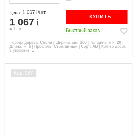
1 067
/
шт.
Цена:
КУПИТЬ
1 067
=
1
шт.
Быстрый заказ
Порода дерева:
Сосна
|
Ширина, мм:
200
|
Толщина, мм:
20
|
Длина, м:
6
|
Профиль:
Строганный
|
Сорт:
АВ
|
Кол-во досок
в упаковке:
1