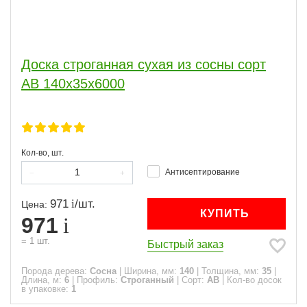
Доска строганная сухая из сосны сорт
АВ 140x35x6000
Кол-во, шт.
Антисептирование
971
/
шт.
Цена:
КУПИТЬ
971
=
1
шт.
Быстрый заказ
Порода дерева:
Сосна
|
Ширина, мм:
140
|
Толщина, мм:
35
|
Длина, м:
6
|
Профиль:
Строганный
|
Сорт:
АВ
|
Кол-во досок
в упаковке:
1