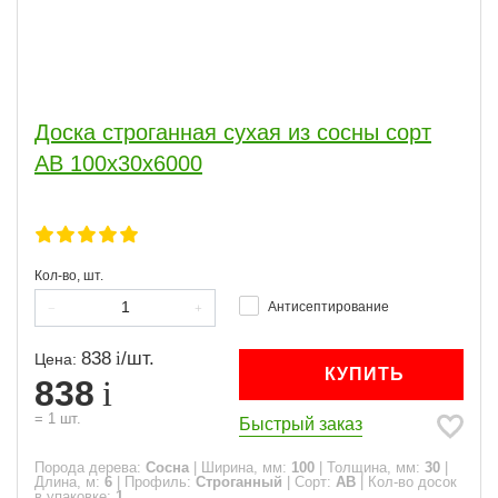
Доска строганная сухая из сосны сорт
АВ 100x30x6000
Кол-во, шт.
Антисептирование
838
/
шт.
Цена:
КУПИТЬ
838
=
1
шт.
Быстрый заказ
Порода дерева:
Сосна
|
Ширина, мм:
100
|
Толщина, мм:
30
|
Длина, м:
6
|
Профиль:
Строганный
|
Сорт:
АВ
|
Кол-во досок
в упаковке:
1