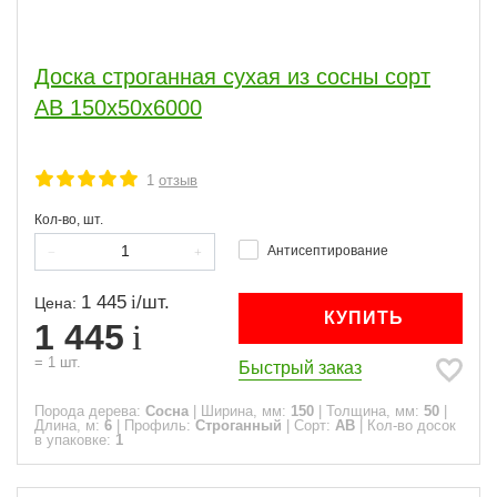
Доска строганная сухая из сосны сорт
АВ 150x50x6000
1
отзыв
Кол-во, шт.
Антисептирование
1 445
/
шт.
Цена:
КУПИТЬ
1 445
=
1
шт.
Быстрый заказ
Порода дерева:
Сосна
|
Ширина, мм:
150
|
Толщина, мм:
50
|
Длина, м:
6
|
Профиль:
Строганный
|
Сорт:
АВ
|
Кол-во досок
в упаковке:
1