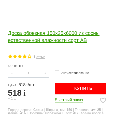
Доска обрезная 150x25x6000 из сосны
естественной влажности сорт АВ
1
отзыв
Кол-во, шт.
Антисептирование
518
/
шт.
Цена:
КУПИТЬ
518
=
1
шт.
Быстрый заказ
Порода дерева:
Сосна
|
Ширина, мм:
150
|
Толщина, мм:
25
|
Длина, м:
6
|
Профиль:
Обрезной
|
Сорт:
АВ
|
Кол-во досок в