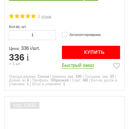
1
отзыв
Кол-во, шт.
Антисептирование
336
/
шт.
Цена:
КУПИТЬ
336
=
1
шт.
Быстрый заказ
Порода дерева:
Сосна
|
Ширина, мм:
100
|
Толщина, мм:
25
|
Длина, м:
6
|
Профиль:
Обрезной
|
Сорт:
АВ
|
Кол-во досок в
упаковке:
1
|
Штук в упаковке:
1