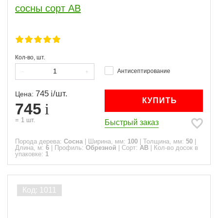
сосны сорт АВ
Кол-во, шт.
Антисептирование
745
/
шт.
Цена:
КУПИТЬ
745
=
1
шт.
Быстрый заказ
Порода дерева:
Сосна
|
Ширина, мм:
100
|
Толщина, мм:
50
|
Длина, м:
6
|
Профиль:
Обрезной
|
Сорт:
АВ
|
Кол-во досок в
упаковке:
1