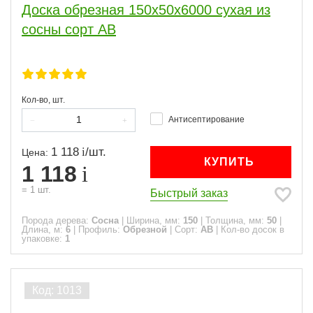
Доска обрезная 150x50x6000 сухая из
сосны сорт АВ
Кол-во, шт.
Антисептирование
1 118
/
шт.
Цена:
КУПИТЬ
1 118
=
1
шт.
Быстрый заказ
Порода дерева:
Сосна
|
Ширина, мм:
150
|
Толщина, мм:
50
|
Длина, м:
6
|
Профиль:
Обрезной
|
Сорт:
АВ
|
Кол-во досок в
упаковке:
1