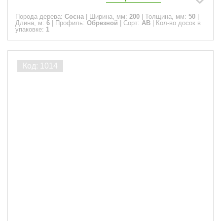
Порода дерева:
Сосна
|
Ширина, мм:
200
|
Толщина, мм:
50
|
Длина, м:
6
|
Профиль:
Обрезной
|
Сорт:
АВ
|
Кол-во досок в
упаковке:
1