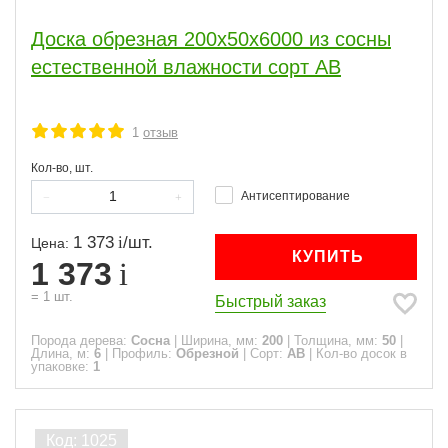
Доска обрезная 200x50x6000 из сосны
естественной влажности сорт АВ
1
отзыв
Кол-во, шт.
Антисептирование
1 373
/
шт.
Цена:
КУПИТЬ
1 373
=
1
шт.
Быстрый заказ
Порода дерева:
Сосна
|
Ширина, мм:
200
|
Толщина, мм:
50
|
Длина, м:
6
|
Профиль:
Обрезной
|
Сорт:
АВ
|
Кол-во досок в
упаковке:
1