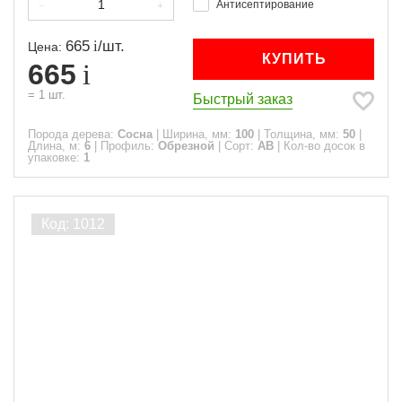
Антисептирование
665
/
шт.
Цена:
КУПИТЬ
665
=
1
шт.
Быстрый заказ
Порода дерева:
Сосна
|
Ширина, мм:
100
|
Толщина, мм:
50
|
Длина, м:
6
|
Профиль:
Обрезной
|
Сорт:
АВ
|
Кол-во досок в
упаковке:
1