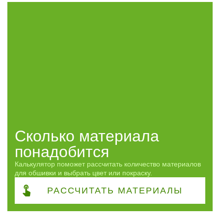
Профиль
Строганный
81
Обрезной
49
Сорт
АВ
130
АВС
5
Часто спрашивают
Сколько материала
понадобится
Доступен опт
Калькулятор поможет рассчитать количество материалов
Да
19
для обшивки и выбрать цвет или покраску.
РАССЧИТАТЬ
МАТЕРИАЛЫ
ПОКАЗАТЬ