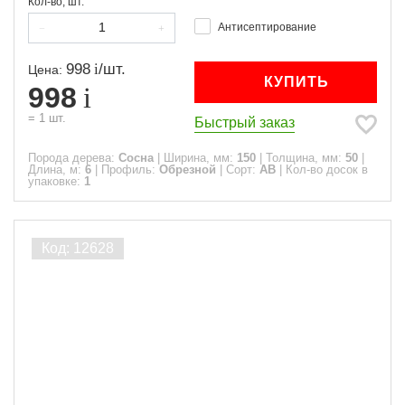
Кол-во, шт.
Антисептирование
998
/
шт.
Цена:
КУПИТЬ
998
=
1
шт.
Быстрый заказ
Порода дерева:
Сосна
|
Ширина, мм:
150
|
Толщина, мм:
50
|
Длина, м:
6
|
Профиль:
Обрезной
|
Сорт:
АВ
|
Кол-во досок в
упаковке:
1