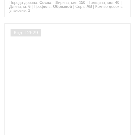
Порода дерева:
Сосна
|
Ширина, мм:
150
|
Толщина, мм:
40
|
Длина, м:
6
|
Профиль:
Обрезной
|
Сорт:
АВ
|
Кол-во досок в
упаковке:
1