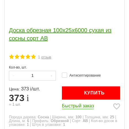
Доска обрезная 100x25x6000 сухая из
сосны сорт АВ
1
отзыв
Кол-во, шт.
Антисептирование
373
/
шт.
Цена:
КУПИТЬ
373
=
1
шт.
Быстрый заказ
Порода дерева:
Сосна
|
Ширина, мм:
100
|
Толщина, мм:
25
|
Длина, м:
6
|
Профиль:
Обрезной
|
Сорт:
АВ
|
Кол-во досок в
упаковке:
1
|
Штук в упаковке:
1