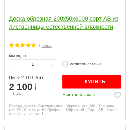
Доска обрезная 200x50x6000 сорт АВ из
лиственницы естественной влажности
1
отзыв
Кол-во, шт.
Антисептирование
2 100
/
шт.
Цена:
КУПИТЬ
2 100
=
1
шт.
Быстрый заказ
Порода дерева:
Лиственница
|
Ширина, мм:
200
|
Толщина,
мм:
50
|
Длина, м:
6
|
Профиль:
Обрезной
|
Сорт:
АВ
|
Кол-во
досок в упаковке:
1