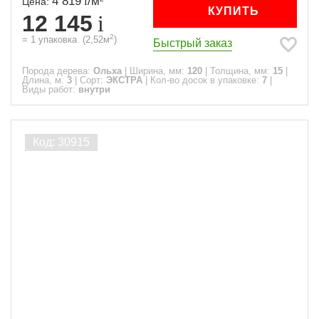
4 819
/
м
Цена:
КУПИТЬ
12 145
2
=
1
упаковка
(
2,52
м
)
Быстрый заказ
Порода дерева:
Ольха
|
Ширина, мм:
120
|
Толщина, мм:
15
|
Длина, м:
3
|
Сорт:
ЭКСТРА
|
Кол-во досок в упаковке:
7
|
Виды работ:
внутри