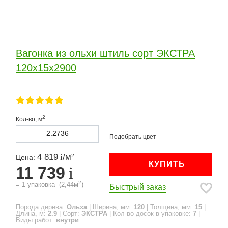
Вагонка из ольхи штиль сорт ЭКСТРА
120х15х2900
2
Кол-во,
м
4 819
/
м
2
Цена:
КУПИТЬ
11 739
2
=
1
упаковка
(
2,44
м
)
Быстрый заказ
Порода дерева:
Ольха
|
Ширина, мм:
120
|
Толщина, мм:
15
|
Длина, м:
2.9
|
Сорт:
ЭКСТРА
|
Кол-во досок в упаковке:
7
|
Виды работ:
внутри