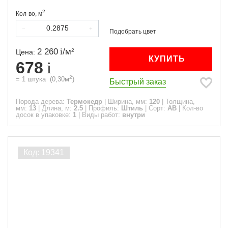
2
Кол-во,
м
2 260
/
м
2
Цена:
КУПИТЬ
678
2
=
1
штука
(
0,30
м
)
Быстрый заказ
Порода дерева:
Термокедр
|
Ширина, мм:
120
|
Толщина,
мм:
13
|
Длина, м:
2.5
|
Профиль:
Штиль
|
Сорт:
АВ
|
Кол-во
досок в упаковке:
1
|
Виды работ:
внутри