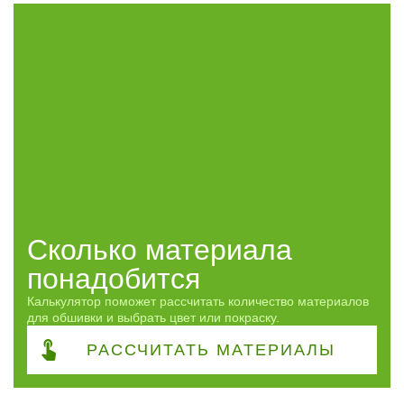
Профиль
Штиль
10
Сорт
ЭКСТРА
11
АВ
10
Сфера
Применение
Сколько материала
понадобится
Часто спрашивают
Калькулятор поможет рассчитать количество материалов
для обшивки и выбрать цвет или покраску.
Виды работ
РАССЧИТАТЬ
МАТЕРИАЛЫ
ПОКАЗАТЬ