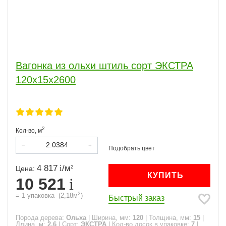
Вагонка из ольхи штиль сорт ЭКСТРА
120х15х2600
2
Кол-во,
м
4 817
/
м
2
Цена:
КУПИТЬ
10 521
2
=
1
упаковка
(
2,18
м
)
Быстрый заказ
Порода дерева:
Ольха
|
Ширина, мм:
120
|
Толщина, мм:
15
|
Длина, м:
2.6
|
Сорт:
ЭКСТРА
|
Кол-во досок в упаковке:
7
|