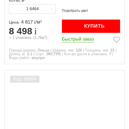
Кол-во,
м
4 817
/
м
2
Цена:
КУПИТЬ
8 498
2
=
1
упаковка
(
1,76
м
)
Быстрый заказ
Порода дерева:
Ольха
|
Ширина, мм:
120
|
Толщина, мм:
15
|
Длина, м:
2.1
|
Сорт:
ЭКСТРА
|
Кол-во досок в упаковке:
7
|
Виды работ:
внутри