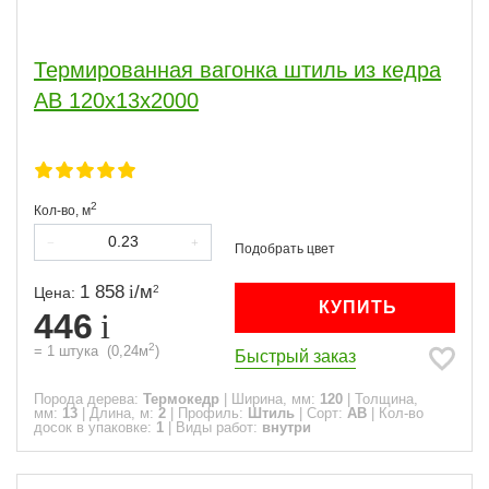
Термированная вагонка штиль из кедра
АВ 120х13х2000
2
Кол-во,
м
1 858
/
м
2
Цена:
КУПИТЬ
446
2
=
1
штука
(
0,24
м
)
Быстрый заказ
Порода дерева:
Термокедр
|
Ширина, мм:
120
|
Толщина,
мм:
13
|
Длина, м:
2
|
Профиль:
Штиль
|
Сорт:
АВ
|
Кол-во
досок в упаковке:
1
|
Виды работ:
внутри