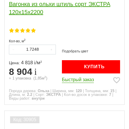
Вагонка из ольхи штиль сорт ЭКСТРА
120х15х2200
2
Кол-во,
м
4 818
/
м
2
Цена:
КУПИТЬ
8 904
2
=
1
упаковка
(
1,85
м
)
Быстрый заказ
Порода дерева:
Ольха
|
Ширина, мм:
120
|
Толщина, мм:
15
|
Длина, м:
2.2
|
Сорт:
ЭКСТРА
|
Кол-во досок в упаковке:
7
|
Виды работ:
внутри