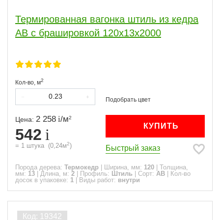
Термированная вагонка штиль из кедра
АВ с брашировкой 120х13х2000
2
Кол-во,
м
2 258
/
м
2
Цена:
КУПИТЬ
542
2
=
1
штука
(
0,24
м
)
Быстрый заказ
Порода дерева:
Термокедр
|
Ширина, мм:
120
|
Толщина,
мм:
13
|
Длина, м:
2
|
Профиль:
Штиль
|
Сорт:
АВ
|
Кол-во
досок в упаковке:
1
|
Виды работ:
внутри