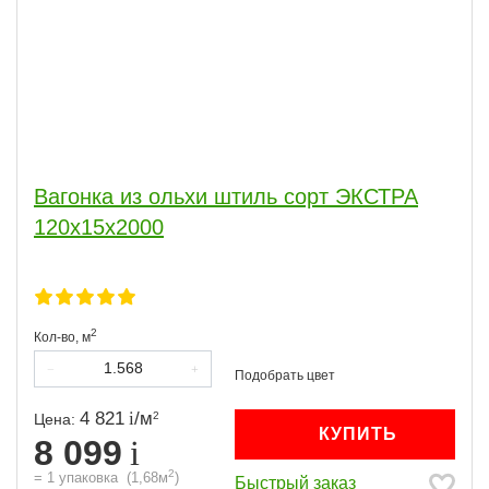
Вагонка из ольхи штиль сорт ЭКСТРА
120х15х2000
2
Кол-во,
м
4 821
/
м
2
Цена:
КУПИТЬ
8 099
2
=
1
упаковка
(
1,68
м
)
Быстрый заказ