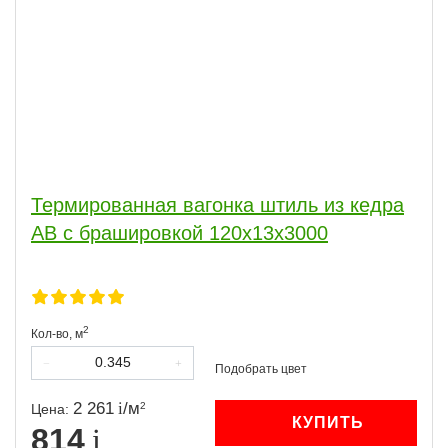
Термированная вагонка штиль из кедра
АВ с брашировкой 120х13х3000
2
Кол-во,
м
2 261
/
м
2
Цена:
КУПИТЬ
814