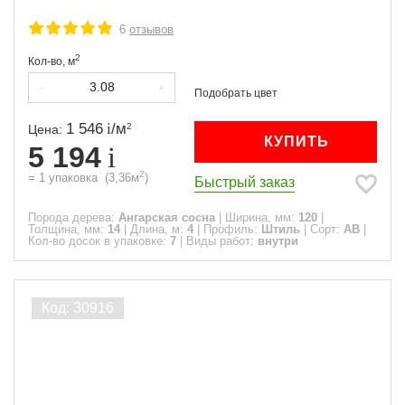
6
отзывов
2
Кол-во,
м
1 546
/
м
2
Цена:
КУПИТЬ
5 194
2
=
1
упаковка
(
3,36
м
)
Быстрый заказ
Порода дерева:
Ангарская сосна
|
Ширина, мм:
120
|
Толщина, мм:
14
|
Длина, м:
4
|
Профиль:
Штиль
|
Сорт:
АВ
|
Кол-во досок в упаковке:
7
|
Виды работ:
внутри