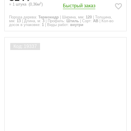
2
=
1
штука
(
0,36
м
)
Быстрый заказ
Порода дерева:
Термокедр
|
Ширина, мм:
120
|
Толщина,
мм:
13
|
Длина, м:
3
|
Профиль:
Штиль
|
Сорт:
АВ
|
Кол-во
досок в упаковке:
1
|
Виды работ:
внутри