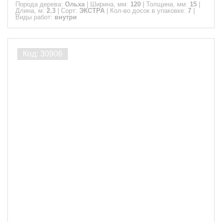
Порода дерева:
Ольха
|
Ширина, мм:
120
|
Толщина, мм:
15
|
Длина, м:
2.3
|
Сорт:
ЭКСТРА
|
Кол-во досок в упаковке:
7
|
Виды работ:
внутри