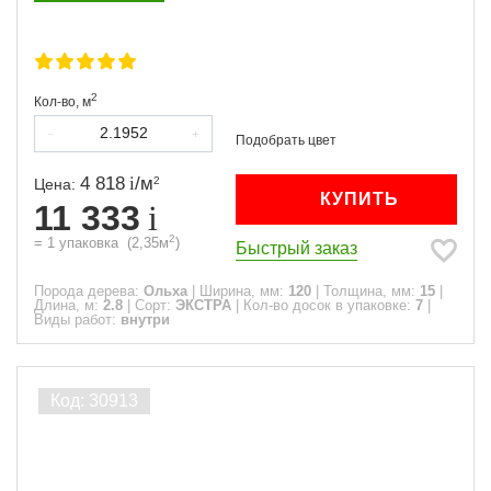
2
Кол-во,
м
4 818
/
м
2
Цена:
КУПИТЬ
11 333
2
=
1
упаковка
(
2,35
м
)
Быстрый заказ
Порода дерева:
Ольха
|
Ширина, мм:
120
|
Толщина, мм:
15
|
Длина, м:
2.8
|
Сорт:
ЭКСТРА
|
Кол-во досок в упаковке:
7
|
Виды работ:
внутри