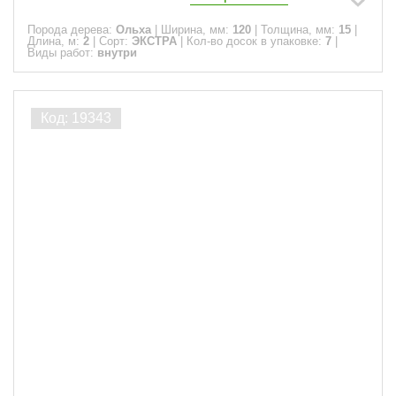
Порода дерева:
Ольха
|
Ширина, мм:
120
|
Толщина, мм:
15
|
Длина, м:
2
|
Сорт:
ЭКСТРА
|
Кол-во досок в упаковке:
7
|
Виды работ:
внутри