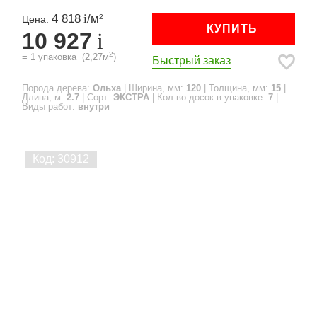
4 818
/
м
2
Цена:
КУПИТЬ
10 927
2
=
1
упаковка
(
2,27
м
)
Быстрый заказ
Порода дерева:
Ольха
|
Ширина, мм:
120
|
Толщина, мм:
15
|
Длина, м:
2.7
|
Сорт:
ЭКСТРА
|
Кол-во досок в упаковке:
7
|
Виды работ:
внутри