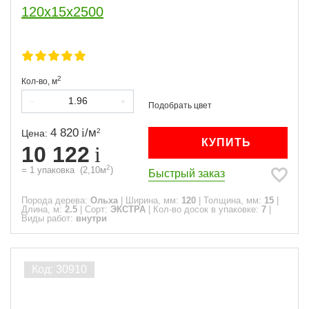
120х15х2500
2
Кол-во,
м
4 820
/
м
2
Цена:
КУПИТЬ
10 122
2
=
1
упаковка
(
2,10
м
)
Быстрый заказ
Порода дерева:
Ольха
|
Ширина, мм:
120
|
Толщина, мм:
15
|
Длина, м:
2.5
|
Сорт:
ЭКСТРА
|
Кол-во досок в упаковке:
7
|
Виды работ:
внутри