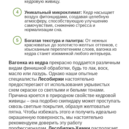
кедровую живицу.
Уникальный микроклимат:
Кедр насыщает
воздух фитонцидами, создавая целебную
атмосферу, способствующую улучшению
самочувствия, снижению стресса и
нормализации сна.
Богатая текстура и палитра:
От нежных
красноватых до золотисто-желтых оттенков, с
изысканным переплетением слоев, вагонка из
кедра станет изюминкой любого интерьера.
Вагонка из кедра
прекрасно поддается различным
видам финишной обработки, будь то лак, воск,
масло или лазурь. Однако наши опытные
специалисты
Лесобиржи
настоятельно
предостерегают от использования укрывистых
схем окраски со светлыми и белыми тонами.
Причина кроется в природном свойстве кедровой
живицы – она подобно скипидару может проступать
сквозь светлые покрытия, образуя желтоватые
пятна. Чтобы избежать этого и получить идеально
окрашенную поверхность, мы настоятельно
рекомендуем доверить эту работу
профессионалам.
Лесобиржа-Химки
располагает