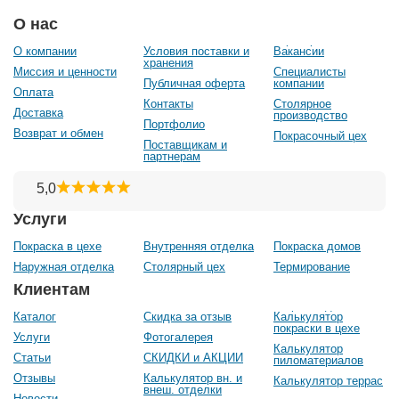
О нас
О компании
Условия поставки и
Вакансии
хранения
Миссия и ценности
Специалисты
Публичная оферта
компании
Оплата
Контакты
Столярное
Доставка
производство
Портфолио
Возврат и обмен
Покрасочный цех
Поставщикам и
партнерам
Услуги
Покраска в цехе
Внутренняя отделка
Покраска домов
Наружная отделка
Столярный цех
Термирование
Клиентам
Каталог
Скидка за отзыв
Калькулятор
покраски в цехе
Услуги
Фотогалерея
Калькулятор
Статьи
СКИДКИ и АКЦИИ
пиломатериалов
Отзывы
Калькулятор вн. и
Калькулятор террас
внеш. отделки
Новости