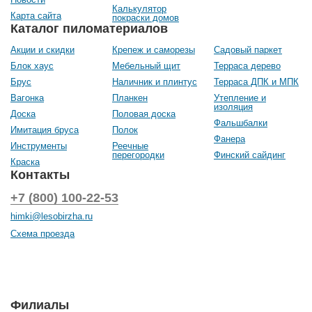
Калькулятор
Карта сайта
покраски домов
Каталог пиломатериалов
Акции и скидки
Крепеж и саморезы
Садовый паркет
Блок хаус
Мебельный щит
Терраса дерево
Брус
Наличник и плинтус
Терраса ДПК и МПК
Вагонка
Планкен
Утепление и
изоляция
Доска
Половая доска
Фальшбалки
Имитация бруса
Полок
Фанера
Инструменты
Реечные
перегородки
Финский сайдинг
Краска
Контакты
+7 (800) 100-22-53
himki@lesobirzha.ru
Схема проезда
Филиалы