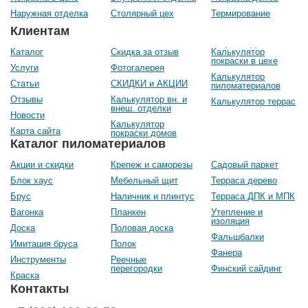
Наружная отделка
Столярный цех
Термирование
Клиентам
Каталог
Скидка за отзыв
Калькулятор
покраски в цехе
Услуги
Фотогалерея
Калькулятор
Статьи
СКИДКИ и АКЦИИ
пиломатериалов
Отзывы
Калькулятор вн. и
Калькулятор террас
внеш. отделки
Новости
Калькулятор
Карта сайта
покраски домов
Каталог пиломатериалов
Акции и скидки
Крепеж и саморезы
Садовый паркет
Блок хаус
Мебельный щит
Терраса дерево
Брус
Наличник и плинтус
Терраса ДПК и МПК
Вагонка
Планкен
Утепление и
изоляция
Доска
Половая доска
Фальшбалки
Имитация бруса
Полок
Фанера
Инструменты
Реечные
перегородки
Финский сайдинг
Краска
Контакты