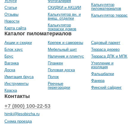
Услуги
Фотогалерея
Калькулятор
Статьи
СКИДКИ и АКЦИИ
пиломатериалов
Отзывы
Калькулятор вн. и
Калькулятор террас
внеш. отделки
Новости
Калькулятор
Карта сайта
покраски домов
Каталог пиломатериалов
Акции и скидки
Крепеж и саморезы
Садовый паркет
Блок хаус
Мебельный щит
Терраса дерево
Брус
Наличник и плинтус
Терраса ДПК и МПК
Вагонка
Планкен
Утепление и
изоляция
Доска
Половая доска
Фальшбалки
Имитация бруса
Полок
Фанера
Инструменты
Реечные
перегородки
Финский сайдинг
Краска
Контакты
+7 (800) 100-22-53
himki@lesobirzha.ru
Схема проезда