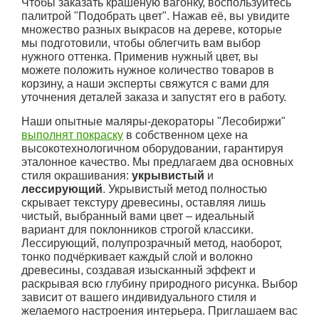
Чтобы заказать крашеную вагонку, воспользуйтесь
палитрой "Подобрать цвет". Нажав её, вы увидите
множество разных выкрасов на дереве, которые
мы подготовили, чтобы облегчить вам выбор
нужного оттенка. Применив нужный цвет, вы
можете положить нужное количество товаров в
корзину, а наши эксперты свяжутся с вами для
уточнения деталей заказа и запустят его в работу.
Наши опытные маляры-декораторы "Лесобиржи"
выполнят покраску
в собственном цехе на
высокотехнологичном оборудовании, гарантируя
эталонное качество. Мы предлагаем два основных
стиля окрашивания:
укрывистый
и
лессирующий
. Укрывистый метод полностью
скрывает текстуру древесины, оставляя лишь
чистый, выбранный вами цвет – идеальный
вариант для поклонников строгой классики.
Лессирующий, полупрозрачный метод, наоборот,
тонко подчёркивает каждый слой и волокно
древесины, создавая изысканный эффект и
раскрывая всю глубину природного рисунка. Выбор
зависит от вашего индивидуального стиля и
желаемого настроения интерьера. Приглашаем вас