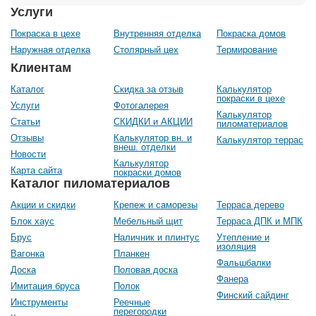
Услуги
Покраска в цехе
Внутренняя отделка
Покраска домов
Наружная отделка
Столярный цех
Термирование
Клиентам
Каталог
Скидка за отзыв
Калькулятор
покраски в цехе
Услуги
Фотогалерея
Калькулятор
Статьи
СКИДКИ и АКЦИИ
пиломатериалов
Отзывы
Калькулятор вн. и
Калькулятор террас
внеш. отделки
Новости
Калькулятор
Карта сайта
покраски домов
Каталог пиломатериалов
Акции и скидки
Крепеж и саморезы
Терраса дерево
Блок хаус
Мебельный щит
Терраса ДПК и МПК
Брус
Наличник и плинтус
Утепление и
изоляция
Вагонка
Планкен
Фальшбалки
Доска
Половая доска
Фанера
Имитация бруса
Полок
Финский сайдинг
Инструменты
Реечные
перегородки