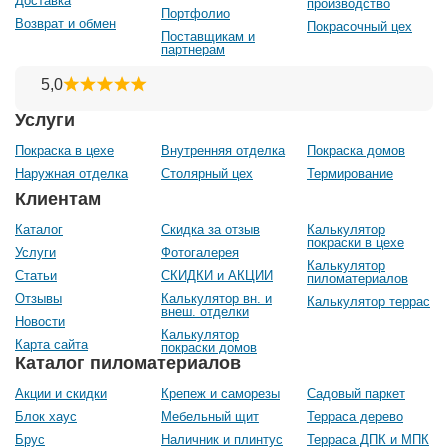
Доставка
производство
Портфолио
Возврат и обмен
Покрасочный цех
Поставщикам и
партнерам
Услуги
Покраска в цехе
Внутренняя отделка
Покраска домов
Наружная отделка
Столярный цех
Термирование
Клиентам
Каталог
Скидка за отзыв
Калькулятор
покраски в цехе
Услуги
Фотогалерея
Калькулятор
Статьи
СКИДКИ и АКЦИИ
пиломатериалов
Отзывы
Калькулятор вн. и
Калькулятор террас
внеш. отделки
Новости
Калькулятор
Карта сайта
покраски домов
Каталог пиломатериалов
Акции и скидки
Крепеж и саморезы
Садовый паркет
Блок хаус
Мебельный щит
Терраса дерево
Брус
Наличник и плинтус
Терраса ДПК и МПК