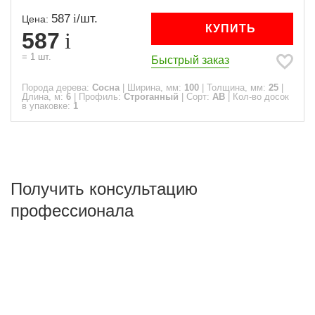
587
/
шт.
Цена:
КУПИТЬ
587
=
1
шт.
Быстрый заказ
Порода дерева:
Сосна
|
Ширина, мм:
100
|
Толщина, мм:
25
|
Длина, м:
6
|
Профиль:
Строганный
|
Сорт:
АВ
|
Кол-во досок
в упаковке:
1
Получить консультацию
профессионала