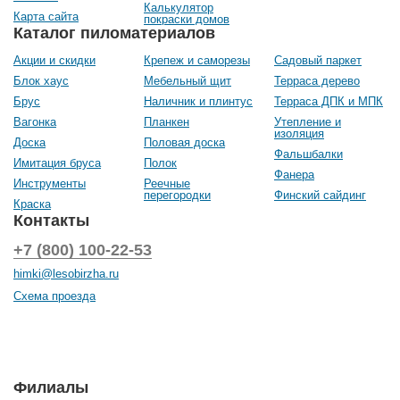
Калькулятор
Карта сайта
покраски домов
Каталог пиломатериалов
Акции и скидки
Крепеж и саморезы
Садовый паркет
Блок хаус
Мебельный щит
Терраса дерево
Брус
Наличник и плинтус
Терраса ДПК и МПК
Вагонка
Планкен
Утепление и
изоляция
Доска
Половая доска
Фальшбалки
Имитация бруса
Полок
Фанера
Инструменты
Реечные
перегородки
Финский сайдинг
Краска
Контакты
+7 (800) 100-22-53
himki@lesobirzha.ru
Схема проезда
Филиалы