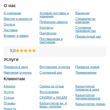
О нас
О компании
Условия поставки и
Вакансии
хранения
Миссия и ценности
Специалисты
Публичная оферта
компании
Оплата
Контакты
Столярное
Доставка
производство
Портфолио
Возврат и обмен
Покрасочный цех
Поставщикам и
партнерам
Услуги
Покраска в цехе
Внутренняя отделка
Покраска домов
Наружная отделка
Столярный цех
Термирование
Клиентам
Каталог
Скидка за отзыв
Калькулятор
покраски в цехе
Услуги
Фотогалерея
Калькулятор
Статьи
СКИДКИ и АКЦИИ
пиломатериалов
Отзывы
Калькулятор вн. и
Калькулятор террас
внеш. отделки
Новости