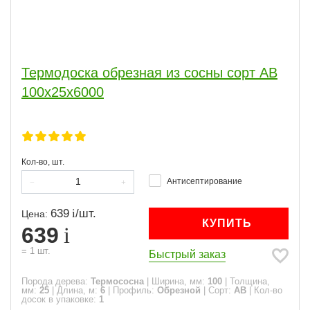
Термодоска обрезная из сосны сорт АВ
100x25x6000
Кол-во, шт.
Антисептирование
639
/
шт.
Цена:
КУПИТЬ
639
=
1
шт.
Быстрый заказ
Порода дерева:
Термососна
|
Ширина, мм:
100
|
Толщина,
мм:
25
|
Длина, м:
6
|
Профиль:
Обрезной
|
Сорт:
АВ
|
Кол-во
досок в упаковке:
1