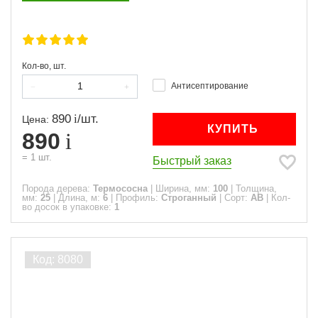
Кол-во, шт.
Антисептирование
890
/
шт.
Цена:
КУПИТЬ
890
=
1
шт.
Быстрый заказ
Порода дерева:
Термососна
|
Ширина, мм:
100
|
Толщина,
мм:
25
|
Длина, м:
6
|
Профиль:
Строганный
|
Сорт:
АВ
|
Кол-
во досок в упаковке:
1