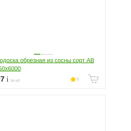
одоска обрезная из сосны сорт АВ
50x6000
07
5
за шт.