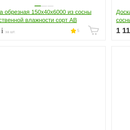
а обрезная 150x40x6000 из сосны
Доск
ственной влажности сорт АВ
сосн
4
1 1
5
за шт.