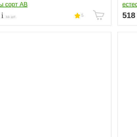
ы сорт АВ
есте
9
51
5
за шт.