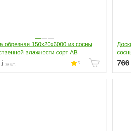
а обрезная 150x20x6000 из сосны
Доск
ственной влажности сорт АВ
сосн
5
76
5
за шт.