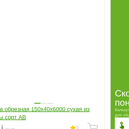
Ск
по
а обрезная 150x40x6000 сухая из
Кальку
для обш
ы сорт АВ
8
5
за шт.