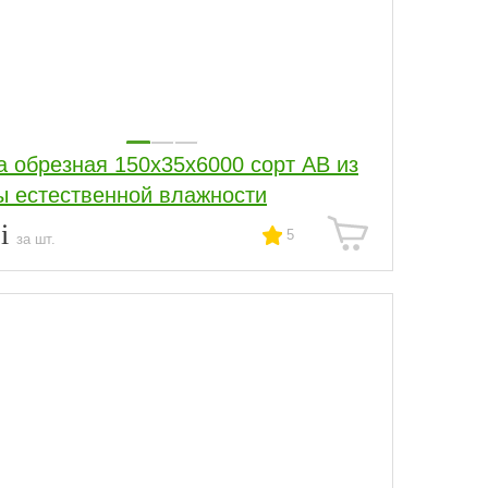
а обрезная 150x35x6000 сорт АВ из
ы естественной влажности
6
5
за шт.