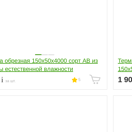
а обрезная 150x50x4000 сорт АВ из
Терм
ы естественной влажности
150x
6
1 9
5
за шт.