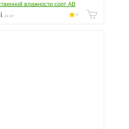
ственной влажности сорт АВ
8
4
за шт.