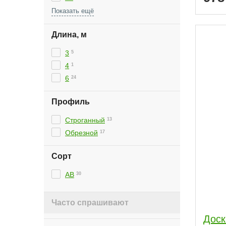
60
1
Длина, м
3
5
4
1
6
24
Профиль
Строганный
13
Обрезной
17
Сорт
АВ
30
Часто спрашивают
Доск