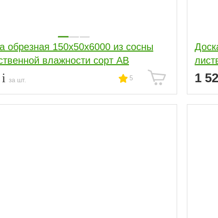
а обрезная 150x50x6000 из сосны
Доск
ственной влажности сорт АВ
лист
8
1 5
5
за шт.