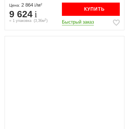
2 864
/
м
2
Цена:
КУПИТЬ
9 624
2
=
1
упаковка
(
3,36
м
)
Быстрый заказ