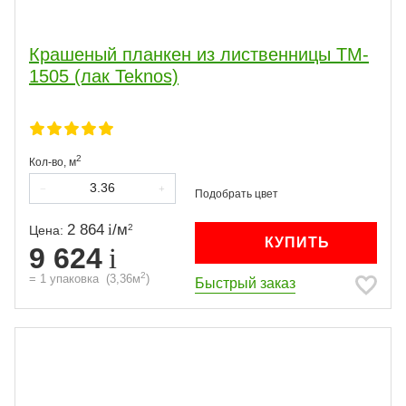
Крашеный планкен из лиственницы TM-
1505 (лак Teknos)
2
Кол-во,
м
2 864
/
м
2
Цена:
КУПИТЬ
9 624
2
=
1
упаковка
(
3,36
м
)
Быстрый заказ