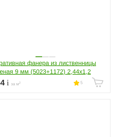
ративная фанера из лиственницы
еная 9 мм (5023+1172) 2,44х1,2
34
5
2
за м