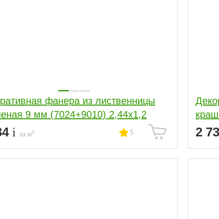
ративная фанера из лиственницы
Деко
еная 9 мм (7024+9010) 2,44х1,2
краш
34
2 7
5
2
за м