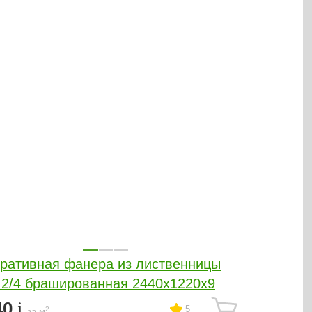
ративная фанера из лиственницы
 2/4 брашированная 2440х1220х9
40
5
2
за м