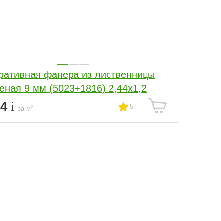
ративная фанера из лиственницы
еная 9 мм (5023+1816) 2,44х1,2
34
5
2
за м