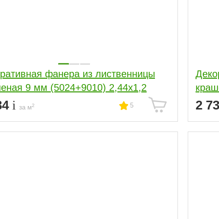
ративная фанера из лиственницы
Деко
еная 9 мм (5024+9010) 2,44х1,2
краш
34
2 7
5
2
за м