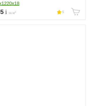
х1220х18
35
5
2
за м