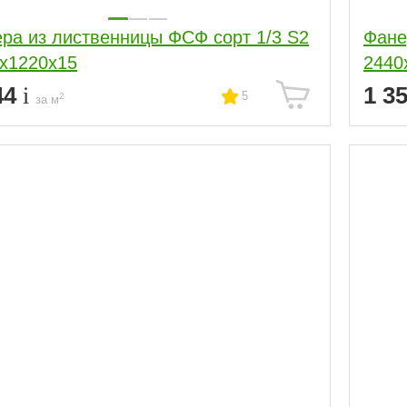
ра из лиственницы ФСФ сорт 1/3 S2
Фане
х1220х15
2440
44
1 3
5
2
за м