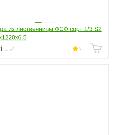
ра из лиственницы ФСФ сорт 1/3 S2
х1220х6.5
6
5
2
за м