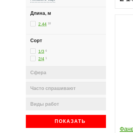
Длина, м
2.44
18
Сорт
1/3
6
2/4
1
Сфера
Часто спрашивают
Виды работ
ПОКАЗАТЬ
Фане