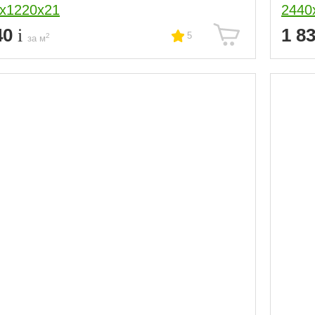
х1220х21
2440
40
1 8
5
2
за м