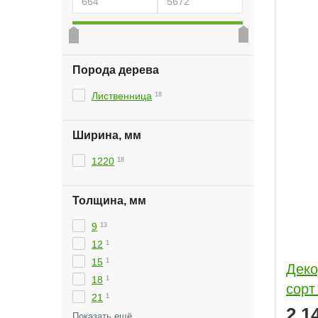
Порода дерева
Лиственница
18
Ширина, мм
1220
18
Толщина, мм
9
13
12
1
15
1
Деко
18
1
сорт
21
1
2 1
6,5
1