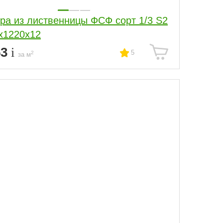
ра из лиственницы ФСФ сорт 1/3 S2
х1220х12
53
5
2
за м