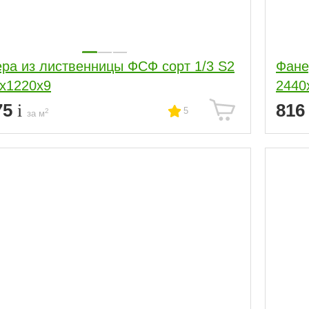
ра из лиственницы ФСФ сорт 1/3 S2
Фане
х1220х9
2440
75
81
5
2
за м