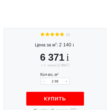
Previous
Next
(1)
2
2 140
Цена за м
:
6 371
2
=
1
штука
(
2.98
м
)
Кол-во,
м
2
КУПИТЬ