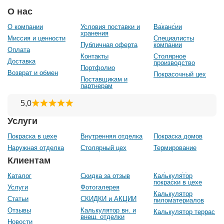
О нас
О компании
Условия поставки и
Вакансии
хранения
Миссия и ценности
Специалисты
Публичная оферта
компании
Оплата
Контакты
Столярное
Доставка
производство
Портфолио
Возврат и обмен
Покрасочный цех
Поставщикам и
партнерам
Услуги
Покраска в цехе
Внутренняя отделка
Покраска домов
Наружная отделка
Столярный цех
Термирование
Клиентам
Каталог
Скидка за отзыв
Калькулятор
покраски в цехе
Услуги
Фотогалерея
Калькулятор
Статьи
СКИДКИ и АКЦИИ
пиломатериалов
Отзывы
Калькулятор вн. и
Калькулятор террас
внеш. отделки
Новости