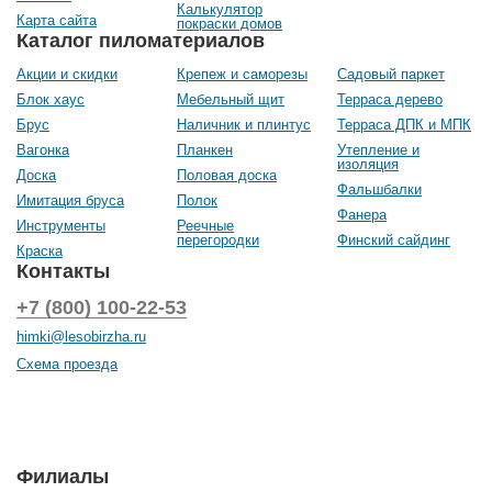
Калькулятор
Карта сайта
покраски домов
Каталог пиломатериалов
Акции и скидки
Крепеж и саморезы
Садовый паркет
Блок хаус
Мебельный щит
Терраса дерево
Брус
Наличник и плинтус
Терраса ДПК и МПК
Вагонка
Планкен
Утепление и
изоляция
Доска
Половая доска
Фальшбалки
Имитация бруса
Полок
Фанера
Инструменты
Реечные
перегородки
Финский сайдинг
Краска
Контакты
+7 (800) 100-22-53
himki@lesobirzha.ru
Схема проезда
Филиалы