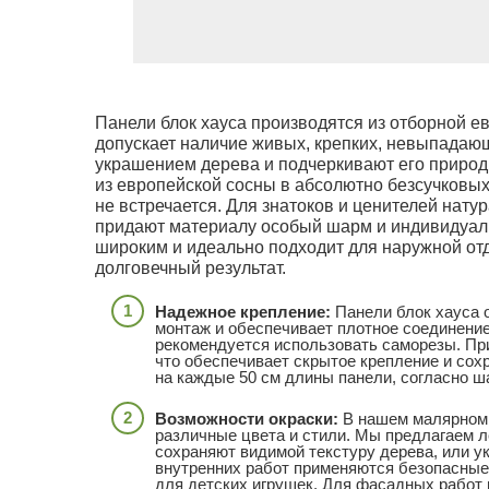
Панели блок хауса производятся из отборной ев
допускает наличие живых, крепких, невыпадаю
украшением дерева и подчеркивают его природн
из европейской сосны в абсолютно безсучковых 
не встречается. Для знатоков и ценителей нат
придают материалу особый шарм и индивидуал
широким и идеально подходит для наружной от
долговечный результат.
Надежное крепление:
Панели блок хауса 
монтаж и обеспечивает плотное соединени
рекомендуется использовать саморезы. При
что обеспечивает скрытое крепление и сох
на каждые 50 см длины панели, согласно ш
Возможности окраски:
В нашем малярном 
различные цвета и стили. Мы предлагаем 
сохраняют видимой текстуру дерева, или 
внутренних работ применяются безопасные
для детских игрушек. Для фасадных рабо