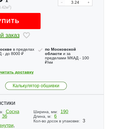
2
3.42
м
)
УПИТЬ
й заказ
оскве
в пределах
по Московской
 - до 8000 ₽
области
и за
пределами МКАД - 100
₽/км
читать доставку
Калькулятор обшивки
стики
Сосна
190
а:
Ширина, мм:
36
6
Длина, м:
3
Кол-во досок в упаковке:
внутри
,