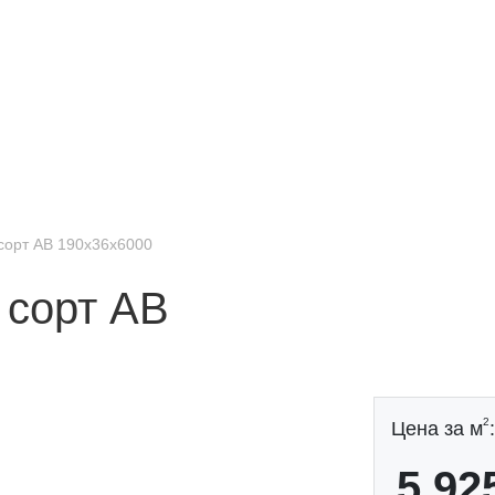
 сорт АВ 190x36x6000
 сорт АВ
2
Цена за м
:
5 92