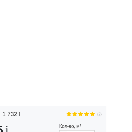
Маршрут к складу
Рассчитать доставку
1 732
(2)
5
Кол-во,
м
2