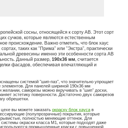
ропейской сосны, относящейся к сорту АВ. Этот сорт
щих сучков, которые являются естественным
ое происхождение. Важно отметить, что блок хаус
сортах, таких как "Прима" или "Экстра", практически
уральной древесины именно эти особенности сорта АВ
ьность. Данный размер,
190x36 мм
, считается
делки фасадов, обеспечивая впечатляющий и
оснащены системой "шип-паз", что значительно упрощает
е элементов. Для панелей шириной 190x36 мм
 желании, саморезы можно вкручивать в "шип" доски,
раняет эстетику поверхности. Достаточно двух саморезов
агу обрешетки.
цехе вы можете заказать
окраску блок хауса
в
лессирующие (полупрозрачные) покрытия, которые
укрывистые, полностью меняющие оттенок. Для
 системы окраски класса М1, которые подходят даже
т используются промышленные краски с повышенной