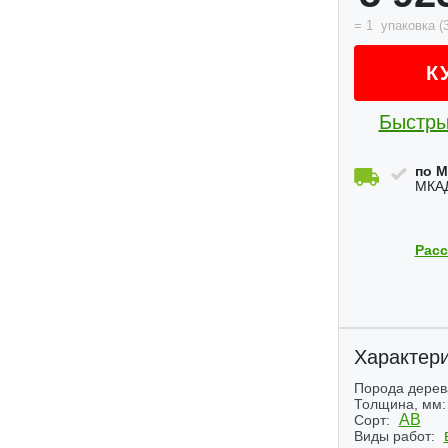
=
1
упаковка
(
К
Быстры
по М
МКАД
Расс
Характери
Порода дерев
Толщина, мм:
Next
АВ
Сорт:
Виды работ: