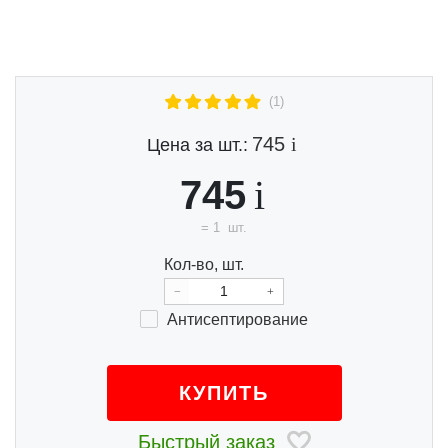
(1)
745
Цена за шт.:
745
=
1
шт.
Кол-во, шт.
Анти
септи
ро
ва
ние
КУПИТЬ
Быстрый заказ