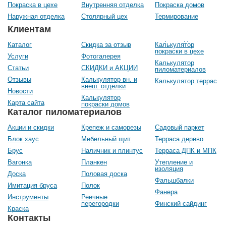
Покраска в цехе
Внутренняя отделка
Покраска домов
Наружная отделка
Столярный цех
Термирование
Клиентам
Каталог
Скидка за отзыв
Калькулятор
покраски в цехе
Услуги
Фотогалерея
Калькулятор
Статьи
СКИДКИ и АКЦИИ
пиломатериалов
Отзывы
Калькулятор вн. и
Калькулятор террас
внеш. отделки
Новости
Калькулятор
Карта сайта
покраски домов
Каталог пиломатериалов
Акции и скидки
Крепеж и саморезы
Садовый паркет
Блок хаус
Мебельный щит
Терраса дерево
Брус
Наличник и плинтус
Терраса ДПК и МПК
Вагонка
Планкен
Утепление и
изоляция
Доска
Половая доска
Фальшбалки
Имитация бруса
Полок
Фанера
Инструменты
Реечные
перегородки
Финский сайдинг
Краска
Контакты