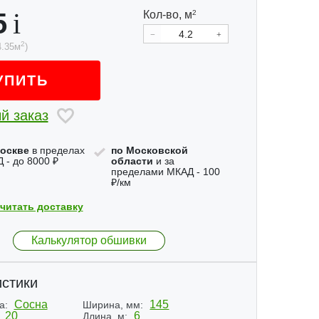
5
Кол-во,
м
2
2
4.35
м
)
УПИТЬ
й заказ
оскве
в пределах
по Московской
 - до 8000 ₽
области
и за
пределами МКАД - 100
₽/км
читать доставку
Калькулятор обшивки
стики
Сосна
145
а:
Ширина, мм:
20
6
Длина, м: