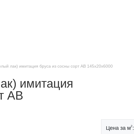
лый лак) имитация бруса из сосны сорт АВ 145х20х6000
ак) имитация
т АВ
2
Цена за м
: