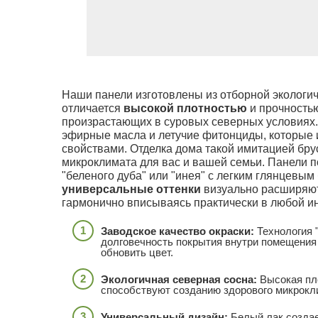
Наши панели изготовлены из отборной экологич
отличается
высокой плотностью
и прочностью
произрастающих в суровых северных условиях.
эфирные масла и летучие фитонциды, которые
свойствами. Отделка дома такой имитацией брус
микроклимата для вас и вашей семьи. Панели
"беленого дуба" или "инея" с легким глянцевым
универсальные оттенки
визуально расширяют 
гармонично вписываясь практически в любой и
Заводское качество окраски:
Технология 
долговечность покрытия внутри помещения –
обновить цвет.
Экологичная северная сосна:
Высокая пл
способствуют созданию здорового микрокл
Универсальный дизайн:
Белый лак создае