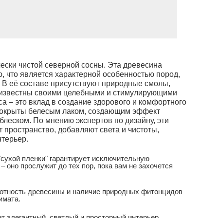
ески чистой северной сосны. Эта древесина
, что является характерной особенностью пород,
 В её составе присутствуют природные смолы,
 известны своими целебными и стимулирующими
а – это вклад в создание здорового и комфортного
 покрыты белесым лаком, создающим эффект
 блеском. По мнению экспертов по дизайну, эти
пространство, добавляют света и чистоты,
нтерьер.
"сухой пленки" гарантирует исключительную
 оно прослужит до тех пор, пока вам не захочется
отность древесины и наличие природных фитонцидов
имата.
т элегантный, светлый и просторный интерьер,