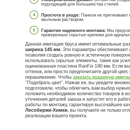
подходящий для большинства стилей.
Простота в уходе:
Панели не притягивают 
мыльным раствором.
Гарантия надежного монтажа:
Мы предлаг
проверенные скрытые крепежи для идеальн
Данная имитация бруса имеет оптимальные раз
ширина 145 мм
. Эти параметры обеспечивают 
позволяя создать ровную и эстетичную поверх
использовать скрытые элементы, такие как усил
оцинкованная пластина RanFix 190 мм. Если в
оттенок, или просто предпочитаете другой цвет
окрашиванию. Чтобы
заказать крашеную имита
"Подобрать цвет". Нажав ее, вы увидите множе
подготовили, чтобы облегчить вам выбор нужно
положить необходимое количество товаров в ко
уточнения деталей заказа и запустят его в рабо
работы по монтажу, гарантируя высочайшее ка
Лесобиржи-Химки
, вы получаете не только от
реализации вашего проекта.