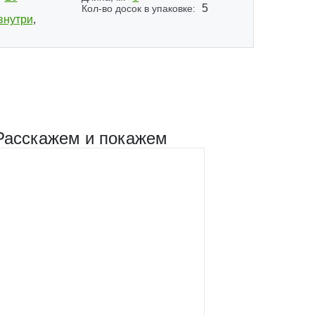
5
Кол-во досок в упаковке:
внутри
,
Расскажем и покажем