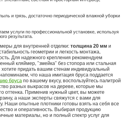
пыль и грязь, достаточно периодической влажной уборки
аем услуги по профессиональной установке, используя
ого результата.
меры для внутренней отделки:
толщина 20 мм
и
стабильность геометрии и легкость монтажа,
ность. Для надежного крепления рекомендуем
енный кляймер, "змейка" без стопора или стальная
ы хотите придать вашим стенам индивидуальный
, напоминаем, что наша имитация бруса поддается
цию бруса
по вашему вкусу, воспользуйтесь палитрой
ство разных выкрасов на дереве, которые мы
го оттенка. Применив нужный цвет, вы можете
рзину, а наши эксперты свяжутся с вами для
ту. Наши опытные плотники готовы взять на себя все
чество и оперативность. Выбирая продукцию
личные материалы, но и полный спектр услуг для