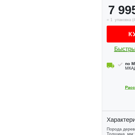
7 99
=
1
упаковка
(
К
Быстры
по М
МКАД
Расс
Характери
Порода дерев
Толщина, мм: