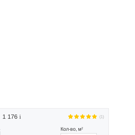
Маршрут к складу
Рассчитать доставку
1 176
(1)
Кол-во,
м
2