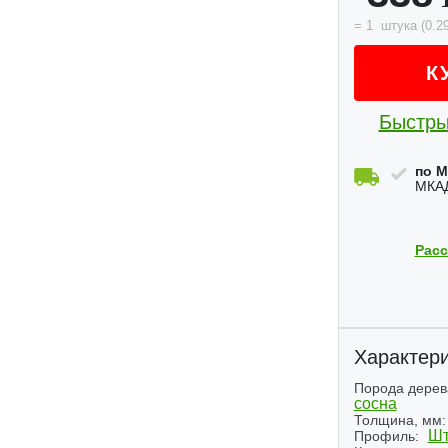
=
1
штука
(
0.2
К
Быстры
по М
МКАД
Расс
Характери
Порода дерев
сосна
Next
Толщина, мм:
Шт
Профиль: