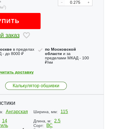
2
9
м
)
УПИТЬ
й заказ
оскве
в пределах
по Московской
 - до 8000 ₽
области
и за
пределами МКАД - 100
₽/км
читать доставку
Калькулятор обшивки
стики
Ангарская
115
а:
Ширина, мм:
14
2.5
Длина, м:
иль
ВС
Сорт: