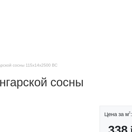
арской сосны 115x14x2500 BC
ангарской сосны
2
Цена за м
:
338