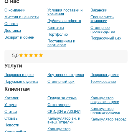
О нас
О компании
Условия поставки и
Вакансии
хранения
Миссия и ценности
Специалисты
Публичная оферта
компании
Оплата
Контакты
Столярное
Доставка
производство
Портфолио
Возврат и обмен
Покрасочный цех
Поставщикам и
партнерам
Услуги
Покраска в цехе
Внутренняя отделка
Покраска домов
Наружная отделка
Столярный цех
Термирование
Клиентам
Каталог
Скидка за отзыв
Калькулятор
покраски в цехе
Услуги
Фотогалерея
Калькулятор
Статьи
СКИДКИ и АКЦИИ
пиломатериалов
Отзывы
Калькулятор вн. и
Калькулятор террас
внеш. отделки
Новости
Калькулятор
Карта сайта