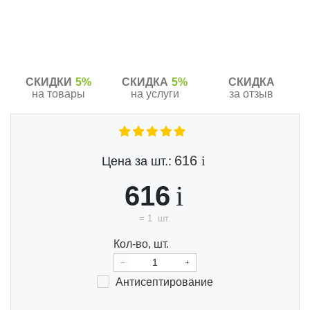
Previous
Next
СКИДКИ
5%
СКИДКА
5%
СКИДКА
на товары
на услуги
за отзыв
616
Цена за шт.:
616
=
1
шт.
Кол-во, шт.
Анти
септи
ро
ва
ние