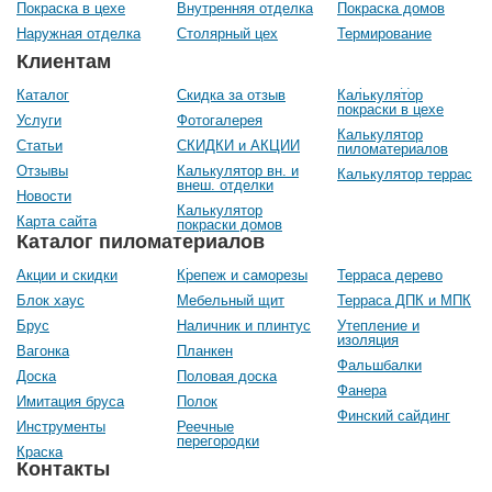
Покраска в цехе
Внутренняя отделка
Покраска домов
Наружная отделка
Столярный цех
Термирование
Клиентам
Каталог
Скидка за отзыв
Калькулятор
покраски в цехе
Услуги
Фотогалерея
Калькулятор
Статьи
СКИДКИ и АКЦИИ
пиломатериалов
Отзывы
Калькулятор вн. и
Калькулятор террас
внеш. отделки
Новости
Калькулятор
Карта сайта
покраски домов
Каталог пиломатериалов
Акции и скидки
Крепеж и саморезы
Терраса дерево
Блок хаус
Мебельный щит
Терраса ДПК и МПК
Брус
Наличник и плинтус
Утепление и
изоляция
Вагонка
Планкен
Фальшбалки
Доска
Половая доска
Фанера
Имитация бруса
Полок
Финский сайдинг
Инструменты
Реечные
перегородки
Краска
Контакты