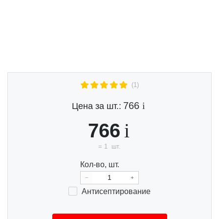
Previous
Next
(1)
766
Цена за шт.:
766
=
1
шт.
Кол-во, шт.
Анти
септи
ро
ва
ние